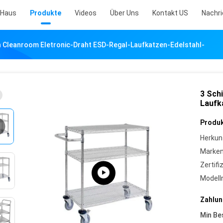
Haus
Produkte
Videos
Über Uns
Kontakt US
Nachr
n Cleanroom Eletronic-Draht ESD-Regal-Laufkatzen-Edelstahl-
3 Sch
Laufk
Produk
Herkun
Marke
Zertifi
Model
Zahlun
Min Be