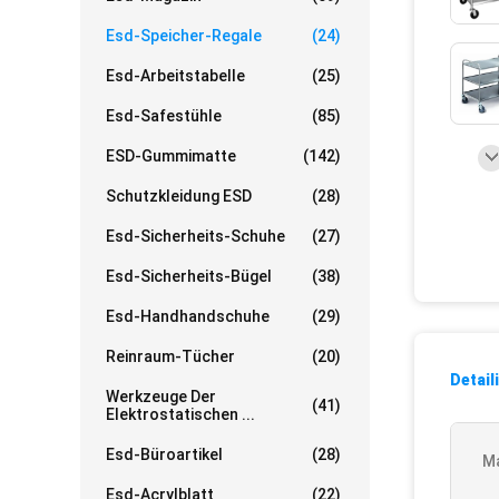
Esd-Speicher-Regale
(24)
Esd-Arbeitstabelle
(25)
Esd-Safestühle
(85)
ESD-Gummimatte
(142)
Schutzkleidung ESD
(28)
Esd-Sicherheits-Schuhe
(27)
Esd-Sicherheits-Bügel
(38)
Esd-Handhandschuhe
(29)
Reinraum-Tücher
(20)
Detail
Werkzeuge Der
(41)
Elektrostatischen ...
Esd-Büroartikel
(28)
Ma
Esd-Acrylblatt
(22)