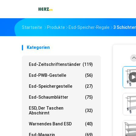
Startseite
Produkte
Esd-Speicher-Regale
3 Schichte
Kategorien
Esd-Zeitschriftenständer
(119)
Esd-PWB-Gestelle
(56)
Esd-Speichergestelle
(27)
Esd-Schaumblätter
(75)
ESD, Der Taschen
(32)
Abschirmt
Warnendes Band ESD
(40)
Esd-Magazin
(69)