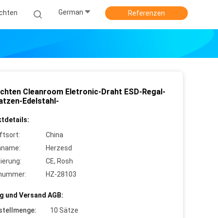
German
ichten
Referenzen
ichten Cleanroom Eletronic-Draht ESD-Regal-
atzen-Edelstahl-
tdetails:
ftsort:
China
nname:
Herzesd
zierung:
CE, Rosh
lnummer:
HZ-28103
g und Versand AGB:
stellmenge:
10 Sätze