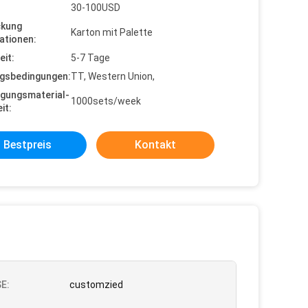
30-100USD
ckung
Karton mit Palette
ationen:
eit:
5-7 Tage
gsbedingungen:
TT, Western Union,
gungsmaterial-
1000sets/week
it:
Bestpreis
Kontakt
E:
customzied