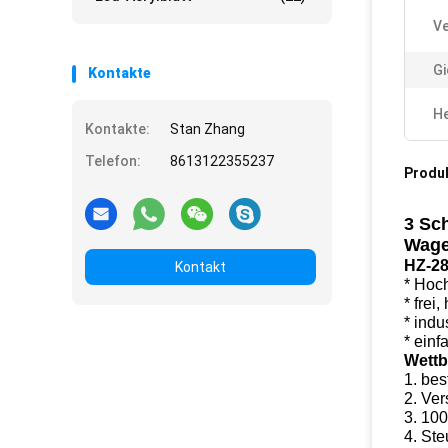
V
Gi
Kontakte
He
Kontakte:
Stan Zhang
Telefon:
8613122355237
Produ
3 Sc
Wage
HZ-28
Kontakt
* Hoc
* frei
* indu
* ein
Wettb
1. bes
2. Ver
3. 10
4. Ste