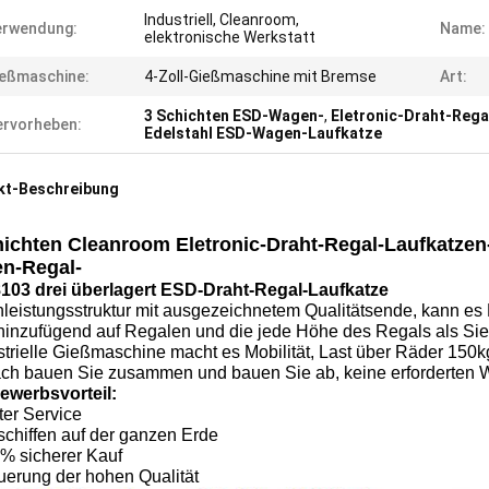
Industriell, Cleanroom,
erwendung:
Name:
elektronische Werkstatt
eßmaschine:
4-Zoll-Gießmaschine mit Bremse
Art:
3 Schichten ESD-Wagen-
,
Eletronic-Draht-Reg
rvorheben:
Edelstahl ESD-Wagen-Laufkatze
kt-Beschreibung
hichten Cleanroom Eletronic-Draht-Regal-Laufkatze
n-Regal-
103 drei überlagert ESD-Draht-Regal-Laufkatze
hleistungsstruktur mit ausgezeichnetem Qualitätsende, kann e
, hinzufügend auf Regalen und die jede Höhe des Regals als Sie
strielle Gießmaschine macht es Mobilität, Last über Räder 150kg
fach bauen Sie zusammen und bauen Sie ab, keine erforderten
ewerbsvorteil:
ter Service
schiffen auf der ganzen Erde
0% sicherer Kauf
uerung der hohen Qualität